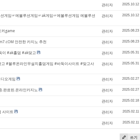
관리자
2025.10.12
에볼루션게임☞에볼루션게임☞ak게임☞에볼루션게임 에볼루션
관리자
2025.10.12
포커game
관리자
2025.08.23
7.cOM 안전한 카지노 추천
관리자
2025.08.23
바둑이 #ak홀덤 #ak맞고
관리자
2025.05.31
맞고 #블루온라인무설치홀덤게임 #바둑이사이트 #맞고사
관리자
2025.05.31
#인디오게임
관리자
2025.02.27
증.완료된.온라인카­지노
관리자
2025.02.27
관리자
2025.02.18
홀덤 사이트
관리자
2025.02.11
관리자
2025.02.11
쓰기