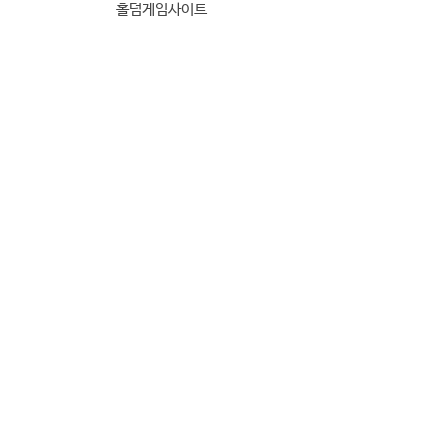
홀덤게임사이트