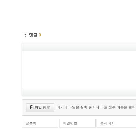
댓글
0
여기에 파일을 끌어 놓거나 파일 첨부 버튼을 클릭
파일 첨부
글쓴이
비밀번호
홈페이지