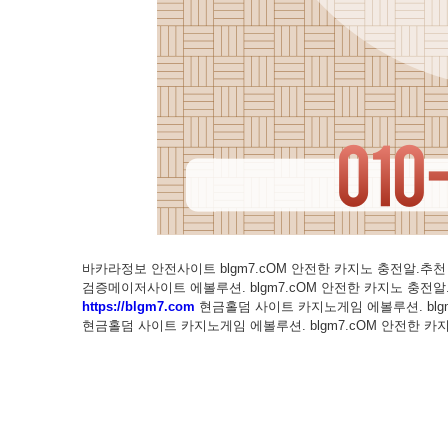
바카라정보 안전사이트 blgm7.cOM 안전한 카지노 충전알.
검증메이저사이트 에볼루션. blgm7.cOM 안전한 카지노 충전
https://blgm7.com
현금홀덤 사이트 카지노게임 에볼루션. blg
현금홀덤 사이트 카지노게임 에볼루션. blgm7.cOM 안전한 