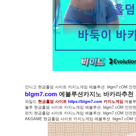
인디고 현금홀덤 사이트 카지노게임 에볼루션. blgm7.cOM 
blgm7.com
에볼루션카지노 바카라추천 
와일드
현금홀덤 사이트
https://blgm7.com
카지노게임
에볼루
블루 현금홀덤 사이트 카지노게임 에볼루션. blgm7.cOM 안
펀치 현금홀덤 사이트 카지노게임 에볼루션. blgm7.cOM 안
AKGAME 현금홀덤 사이트 카지노게임 에볼루션. blgm7.cO