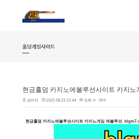
홀덤게임사이트
현금홀덤 카지노에볼루션사이트 카지노게임 
관리자
2025.08.23 22:44
조회 수 : 659
현금홀덤 카지노에볼루션사이트 카지노게임 에볼루션. blgm7.