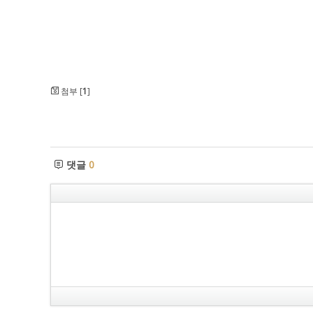
첨부 [
1
]
댓글
0