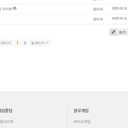
홀덤 사이트
관리자
2025.02.11
관리자
2025.02.11
쓰기
1
 페이지
2
끝 페이지
게임홀덤
블루게임
덤사이트
바이브게임