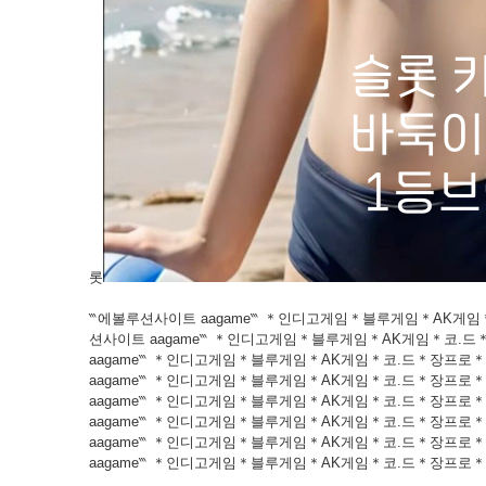
롯
‷에볼루션사이트 aagame‷ ＊인디고게임＊블루게임＊AK게임＊코
션사이트 aagame‷ ＊인디고게임＊블루게임＊AK게임＊코.드＊장
aagame‷ ＊인디고게임＊블루게임＊AK게임＊코.드＊장프로＊24
aagame‷ ＊인디고게임＊블루게임＊AK게임＊코.드＊장프로＊24
aagame‷ ＊인디고게임＊블루게임＊AK게임＊코.드＊장프로＊24
aagame‷ ＊인디고게임＊블루게임＊AK게임＊코.드＊장프로＊24
aagame‷ ＊인디고게임＊블루게임＊AK게임＊코.드＊장프로＊24
aagame‷ ＊인디고게임＊블루게임＊AK게임＊코.드＊장프로＊24시