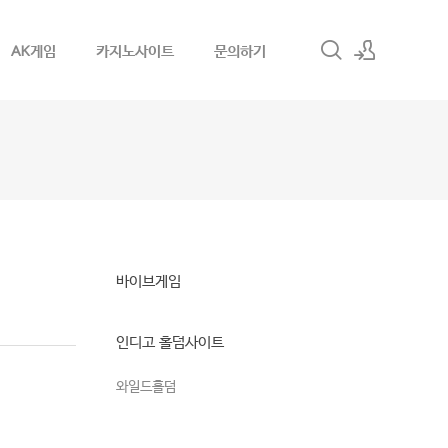
AK게임
카지노사이트
문의하기
로그인
회원가입
바이브게임
인디고 홀덤사이트
와일드홀덤