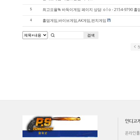
최고요율% 바둑이게임 페이지 상담: o l o - 2154-9790 
5
홀덤게임,바이브게임,AK게임,펀치게임
4
검색
첫
인디고
온라인홀