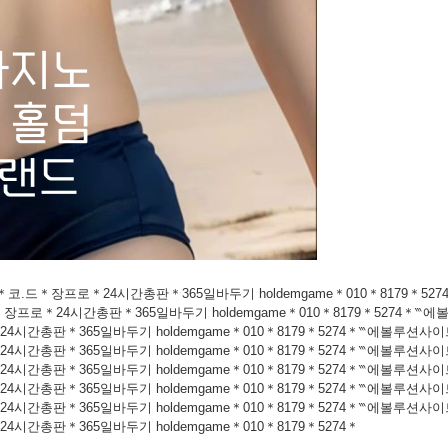
.드＊장프로＊24시간총판＊365일바두기 holdemgame＊010＊8179＊527
프로＊24시간총판＊365일바두기 holdemgame＊010＊8179＊5274＊‷
시간총판＊365일바두기 holdemgame＊010＊8179＊5274＊‷에볼루션사이
시간총판＊365일바두기 holdemgame＊010＊8179＊5274＊‷에볼루션사이
시간총판＊365일바두기 holdemgame＊010＊8179＊5274＊‷에볼루션사이
시간총판＊365일바두기 holdemgame＊010＊8179＊5274＊‷에볼루션사이
시간총판＊365일바두기 holdemgame＊010＊8179＊5274＊‷에볼루션사이
간총판＊365일바두기 holdemgame＊010＊8179＊5274＊