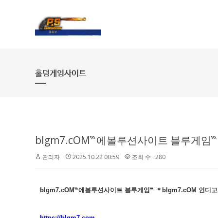
홀덤게임사이트
관리자
2025.10.22 00:59
조회 수 : 280
blgm7.cOM‷에볼루션사이트 블루게임‷ ＊blgm7.cOM
https://blgm7.com