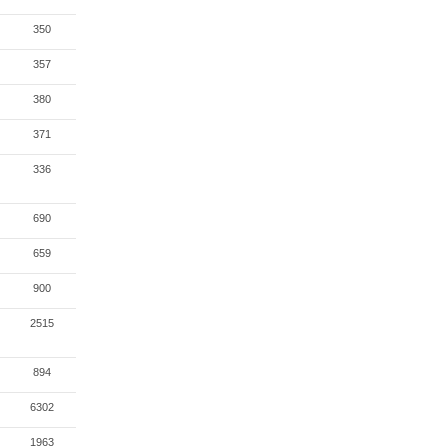
350
357
380
371
336
690
659
900
2515
894
6302
1963