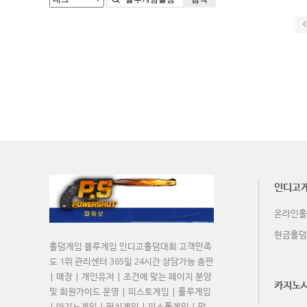
인디고
온라인홀
현금홀덤
홀덤게임 블루게임 인디고홀덤대회 고객만족
도 1위 관리센터 365일 24시간 상담가능 총판
| 매장 | 개인유저 | 조건에 맞는 페이지 분양
카지노
및 회원가이드 운영 | 피스토게임 | 룰루게임
| 마지노게임 | 펀치게임 | 피스톨게임 | 맞