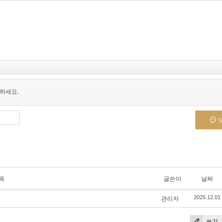
하세요.
목
글쓴이
날짜
관리자
2025.12.01
쓰기