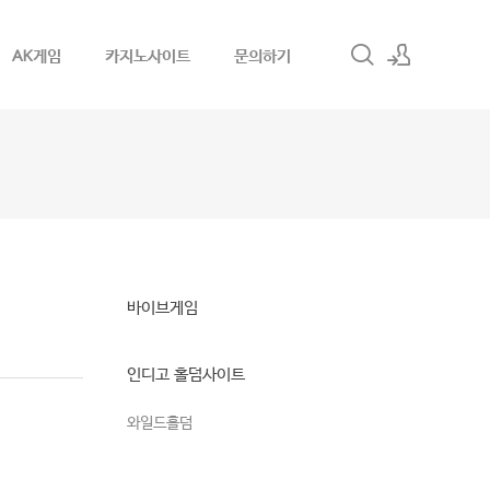
AK게임
카지노사이트
문의하기
로그인
회원가입
바이브게임
인디고 홀덤사이트
와일드홀덤