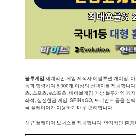
블루게임
세계적인 게임 제작사 에볼루션 게이밍, 아
등과 협력하여 5,000개 이상의 선택지를 제공합니다.
츠, 스포츠, e스포츠, 바이브게임 가상 블루게임 
좌석, 실전현금 게임, SPIN&GO, 토너먼트 등을 선
국 플레이어가 이용하기 매우 편리합니다.
신규 플레이어 보너스를 제공합니다. 안정적인 환경