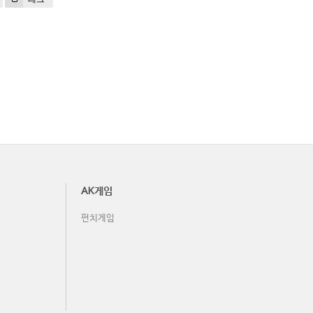
AK게임
펀치게임