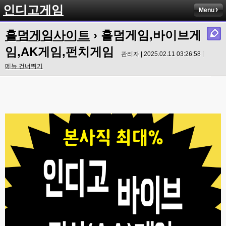
인디고게임
Menu
홀덤게임사이트
› 홀덤게임,바이브게
임,AK게임,펀치게임
관리자 | 2025.02.11 03:26:58 |
메뉴 건너뛰기