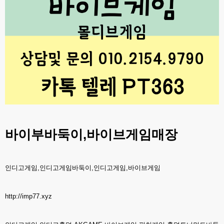
바이부바둑이,바이브게임매장
인디고게임,인디고게임바둑이,인디고게임,바이브게임
http://imp77.xyz