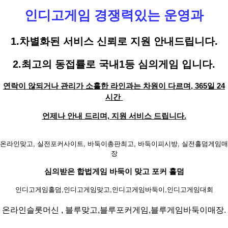
인디고게임 경쟁력있는 운영과
1.차별화된 서비스 신뢰로 지원 안내드립니다.
2.최고의 동접률로 국내1등 심의게임 입니다.
연락이 않되거나 관리가 소홀한 라인과는 차원이 다르며, 365일 24
시간
언제나 안내 드리며, 지원 서비스 드립니다.
온라인맞고, 실전포커사이트, 바둑이총판최고, 바둑이피시방, 실전홀덤게임매
장
심의받은 합법게임 바둑이 맞고 포커 홀덤
인디고게임홀덤,인디고게임맞고,인디고게임바둑이,인디고게임대회
온라인슬롯머신 , 블루맞고,블루포커게임,블루게임바둑이매장.