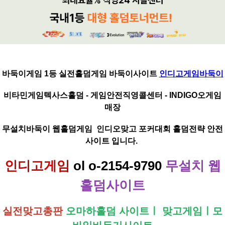
바둑이게임 1등 실전홀덤게임 바둑이사이트
인디고게임바둑이
비타민게임텍사스홀덤 - 게임안전직영콜센터 - INDIGO오게임
매장
무설치바둑이 웹홀덤게임 인디오맞고 포커대회 홀덤전략 안전
사이트 입니다.
인디고게임
ol o-2154-9790
무설치 웹
홀덤사이트
실전맞고총판
오마하홀덤 사이트ㅣ 맞고게임ㅣ모