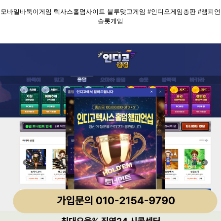
모바일바둑이게임 텍사스홀덤사이트 블루맞고게임 #인디오게임총판 #챔피언
슬롯게임