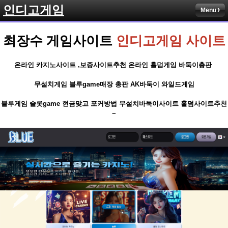
인디고게임
Menu
최장수 게임사이트
인디고게임 사이트
온라인 카지노사이트 ,보증사이트추천 온라인 홀덤게임 바둑이총판
무설치게임 블루game매장 총판 AK바둑이 와일드게임
블루게임 슬롯game 현금맞고 포커방법 무설치바둑이사이트 홀덤사이트추천
~