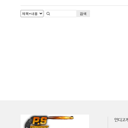
검색
인디고