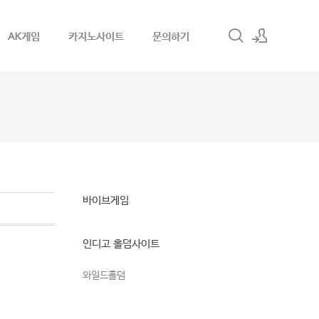
AK게임
카지노사이트
문의하기
로그인
회원가입
바이브게임
인디고 홀덤사이트
와일드홀덤