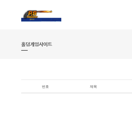
홀덤게임사이트
번호
제목