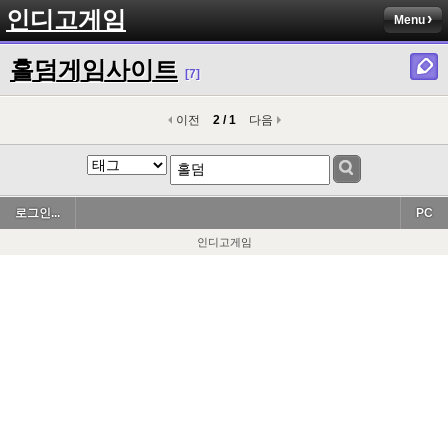
인디고게임
Menu
홀덤게임사이트
[7]
이전
2 / 1
다음
로그인...
PC
인디고게임