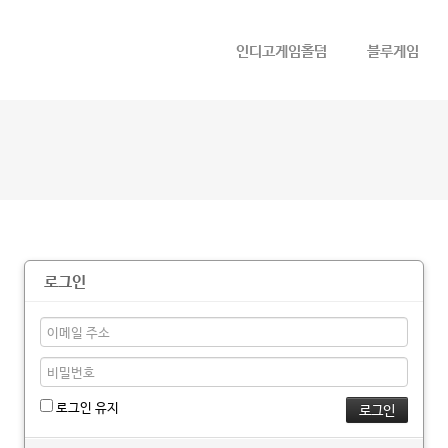
메뉴 건너뛰기
인디고게임홀덤
블루게임
로그인
로그인 유지