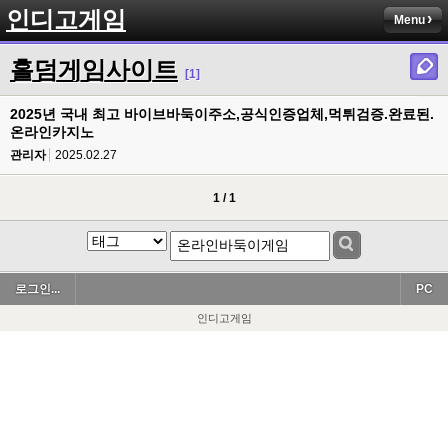
인디고게임
Menu
홀덤게임사이트
[1]
2025년 국내 최고 바이브바둑이주­소,공식인증업체,먹튀검증.완료된.
온라인카­지노
관리자
2025.02.27
1 / 1
로그인...
PC
인디고게임