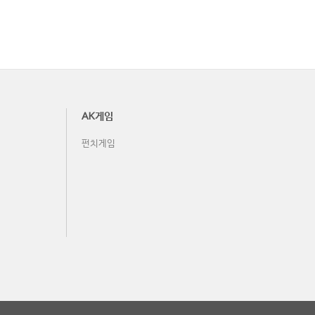
AK게임
펀치게임