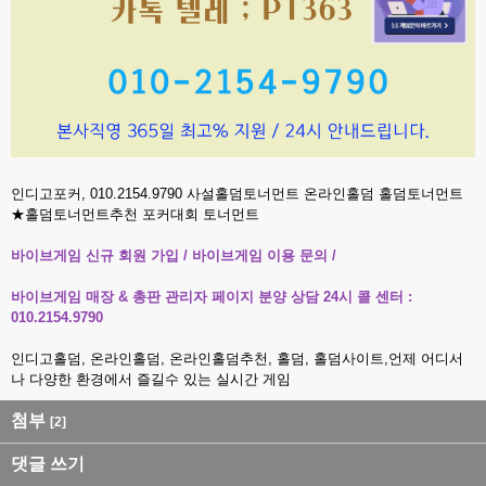
인디고포커, 010.2154.9790 사설홀덤토너먼트 온라인홀덤 홀덤토너먼트
★홀덤토너먼트추천 포커대회 토너먼트
바이브게임 신규 회원 가입 / 바이브게임 이용 문의 /
바이브게임 매장 & 총판 관리자 페이지 분양 상담 24시 콜 센터 :
010.2154.9790
인디고홀덤, 온라인홀덤, 온라인홀덤추천, 홀덤, 홀덤사이트,언제 어디서
나 다양한 환경에서 즐길수 있는 실시간 게임
첨부
[2]
댓글 쓰기