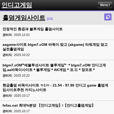
인디고게임
Menu
홀덤게임사이트
[23]
안정적인 환경과 블루게임 홀덤사이트
관리자
2025.12.01
aagame사이트 blgm7.cOM 바둑이 맞고 (akgame) 타워게임 맞고
실전홀덤게임
관리자
2025.10.22
blgm7.cOM‷에볼루션사이트 블루게임‷ ＊blgm7.cOM 인디고게
임,aa바둑이사이트＊블루게임＊AK게임＊코.드＊장프로＊
관리자
2025.10.22
현금홀덤 바둑이사이트 ㅁ1ㅁ - 21.54 - 97.90 인디고 game 홀덤게
임사이트추천 카지노사이트
관리자
2025.10.17
fefas.net 최대%분양 【인디고게임】/【인디고홀덤게임】
관리자
2025.10.17