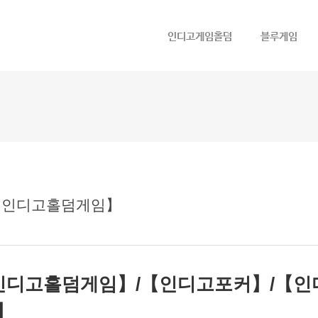
메뉴 건너뛰기
인디고게임홀덤
블루게임
】/【인디고홀덤게임】
인디고홀덤게임】/【인디고포커】/【인
】