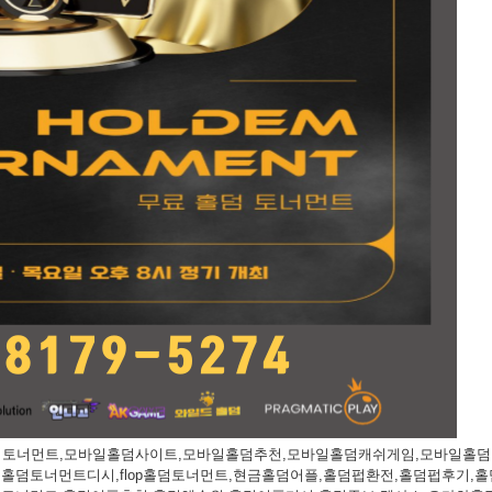
덤토너먼트,모바일홀덤사이트,모바일홀덤추천,모바일홀덤캐쉬게임,모바일홀덤
덤토너먼트디시,flop홀덤토너먼트,현금홀덤어플,홀덤펍환전,홀덤펍후기,홀