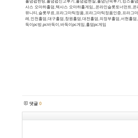
홀덤펍헌팅,홀덤펍신고후기,홀덤펍현실,홀덤단속후기,킹스홀덤
사스 오마하홀덤,텍사스 오마하홀게임,,온라인슬롯토너먼트,
뮤니티,슬롯무료,프라그마틱정품,프라그마틱정품인증,프라그마
레,인천홀덤,대구홀덤,창원홀덤,대전홀덤,의정부홀덤,서현홀덤,
둑이pc방,pc바둑이,바둑이pc게임,홀덤pc게임
댓글
0