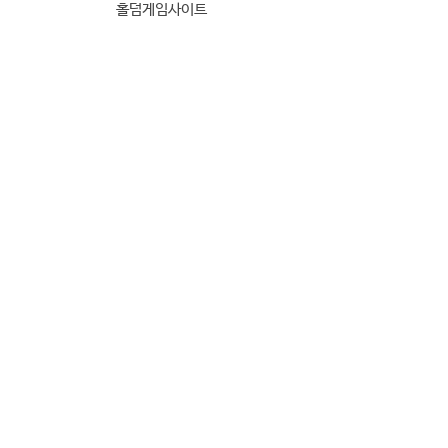
홀덤게임사이트