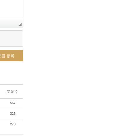
댓글 등록
조회 수
567
326
278