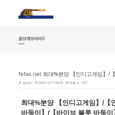
홀덤게임사이트
fefas.net 최대%분양 【인디고게임
관리자
2025.10.17 04:33
조회 수 : 367
최대%분양 【인디고게임】/【
바둑이】/【바이브 블루 바둑이