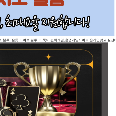
이브 블루 슬롯,바이브 블루 바둑이,펀치게임,홀덤게임사이트,온라인맞고,실전