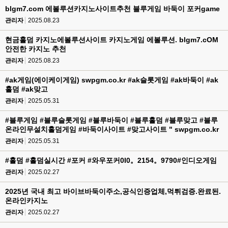
blgm7.com 에볼루션카지노사이트추천 블루게임 바둑이 포커game
관리자
2025.08.23
현금홀덤 카지노에볼루션사이트 카지노게임 에볼루션. blgm7.cOM
안전한 카지노 추천
관리자
2025.08.23
#ak게임(에이케이게임) swpgm.co.kr #ak슬롯게임 #ak바둑이 #ak
홀덤 #ak맞고
관리자
2025.05.31
#블루게임 #블루슬롯게임 #블루바둑이 #블루홀덤 #블루맞고 #블루
온라인무설치홀덤게임 #바둑이사이트 #맞고사이트 " swpgm.co.kr
관리자
2025.05.31
#홀덤 #홀덤실시간 #포커 #와우포커0I0。2154。9790#인디오게임
관리자
2025.02.27
2025년 국내 최고 바이브바둑이주­소,공식인증업체,먹튀검증.완료된.
온라인카­지노
관리자
2025.02.27